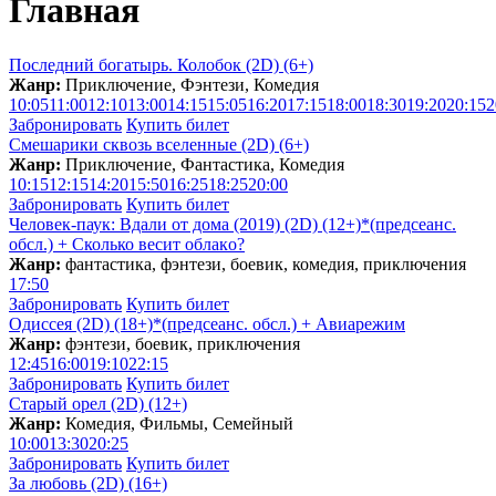
Главная
Последний богатырь. Колобок (2D) (6+)
Жанр:
Приключение, Фэнтези, Комедия
10:05
11:00
12:10
13:00
14:15
15:05
16:20
17:15
18:00
18:30
19:20
20:15
2
Забронировать
Купить билет
Смешарики сквозь вселенные (2D) (6+)
Жанр:
Приключение, Фантастика, Комедия
10:15
12:15
14:20
15:50
16:25
18:25
20:00
Забронировать
Купить билет
Человек-паук: Вдали от дома (2019) (2D) (12+)*(предсеанс.
обсл.) + Сколько весит облакo?
Жанр:
фантастика, фэнтези, боевик, комедия, приключения
17:50
Забронировать
Купить билет
Одиссея (2D) (18+)*(предсеанс. обсл.) + Aвиарежим
Жанр:
фэнтези, боевик, приключения
12:45
16:00
19:10
22:15
Забронировать
Купить билет
Старый орел (2D) (12+)
Жанр:
Комедия, Фильмы, Семейный
10:00
13:30
20:25
Забронировать
Купить билет
За любовь (2D) (16+)