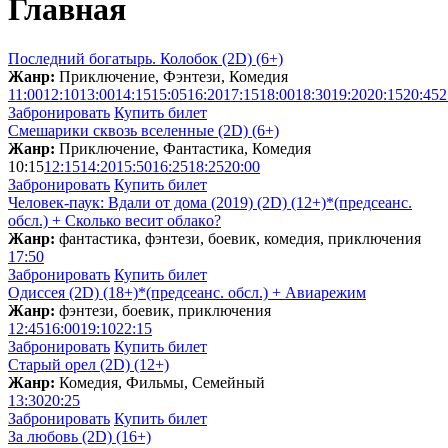
Главная
Последний богатырь. Колобок (2D) (6+)
Жанр:
Приключение, Фэнтези, Комедия
11:00
12:10
13:00
14:15
15:05
16:20
17:15
18:00
18:30
19:20
20:15
20:45
2
Забронировать
Купить билет
Смешарики сквозь вселенные (2D) (6+)
Жанр:
Приключение, Фантастика, Комедия
10:15
12:15
14:20
15:50
16:25
18:25
20:00
Забронировать
Купить билет
Человек-паук: Вдали от дома (2019) (2D) (12+)*(предсеанс.
обсл.) + Сколько весит облакo?
Жанр:
фантастика, фэнтези, боевик, комедия, приключения
17:50
Забронировать
Купить билет
Одиссея (2D) (18+)*(предсеанс. обсл.) + Aвиарежим
Жанр:
фэнтези, боевик, приключения
12:45
16:00
19:10
22:15
Забронировать
Купить билет
Старый орел (2D) (12+)
Жанр:
Комедия, Фильмы, Семейный
13:30
20:25
Забронировать
Купить билет
За любовь (2D) (16+)