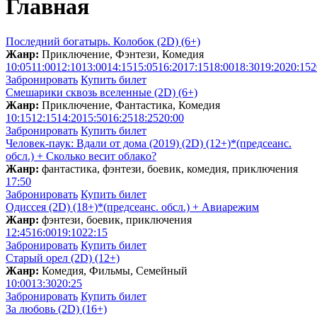
Главная
Последний богатырь. Колобок (2D) (6+)
Жанр:
Приключение, Фэнтези, Комедия
10:05
11:00
12:10
13:00
14:15
15:05
16:20
17:15
18:00
18:30
19:20
20:15
2
Забронировать
Купить билет
Смешарики сквозь вселенные (2D) (6+)
Жанр:
Приключение, Фантастика, Комедия
10:15
12:15
14:20
15:50
16:25
18:25
20:00
Забронировать
Купить билет
Человек-паук: Вдали от дома (2019) (2D) (12+)*(предсеанс.
обсл.) + Сколько весит облакo?
Жанр:
фантастика, фэнтези, боевик, комедия, приключения
17:50
Забронировать
Купить билет
Одиссея (2D) (18+)*(предсеанс. обсл.) + Aвиарежим
Жанр:
фэнтези, боевик, приключения
12:45
16:00
19:10
22:15
Забронировать
Купить билет
Старый орел (2D) (12+)
Жанр:
Комедия, Фильмы, Семейный
10:00
13:30
20:25
Забронировать
Купить билет
За любовь (2D) (16+)