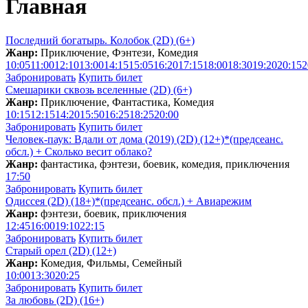
Главная
Последний богатырь. Колобок (2D) (6+)
Жанр:
Приключение, Фэнтези, Комедия
10:05
11:00
12:10
13:00
14:15
15:05
16:20
17:15
18:00
18:30
19:20
20:15
2
Забронировать
Купить билет
Смешарики сквозь вселенные (2D) (6+)
Жанр:
Приключение, Фантастика, Комедия
10:15
12:15
14:20
15:50
16:25
18:25
20:00
Забронировать
Купить билет
Человек-паук: Вдали от дома (2019) (2D) (12+)*(предсеанс.
обсл.) + Сколько весит облакo?
Жанр:
фантастика, фэнтези, боевик, комедия, приключения
17:50
Забронировать
Купить билет
Одиссея (2D) (18+)*(предсеанс. обсл.) + Aвиарежим
Жанр:
фэнтези, боевик, приключения
12:45
16:00
19:10
22:15
Забронировать
Купить билет
Старый орел (2D) (12+)
Жанр:
Комедия, Фильмы, Семейный
10:00
13:30
20:25
Забронировать
Купить билет
За любовь (2D) (16+)