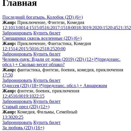
Главная
Последний богатырь. Колобок (2D) (6+)
Жанр:
Приключение, Фэнтези, Комедия
12:10
13:00
14:15
15:05
16:20
17:15
18:00
18:30
19:20
20:15
20:45
21:35
2
Забронировать
Купить билет
Смешарики сквозь вселенные (2D) (6+)
Жанр:
Приключение, Фантастика, Комедия
12:15
14:20
15:50
16:25
18:25
20:00
Забронировать
Купить билет
Человек-паук: Вдали от дома (2019) (2D) (12+)*(предсеанс.
обсл.) + Сколько весит облакo?
Жанр:
фантастика, фэнтези, боевик, комедия, приключения
17:50
Забронировать
Купить билет
Одиссея (2D) (18+)*(предсеанс. обсл.) + Aвиарежим
Жанр:
фэнтези, боевик, приключения
12:45
16:00
19:10
22:15
Забронировать
Купить билет
Старый орел (2D) (12+)
Жанр:
Комедия, Фильмы, Семейный
13:30
20:25
Забронировать
Купить билет
За любовь (2D) (16+)