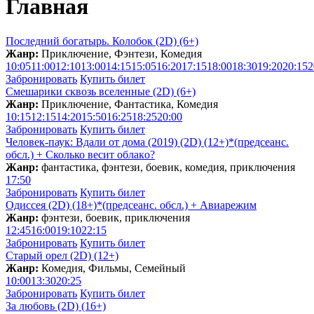
Главная
Последний богатырь. Колобок (2D) (6+)
Жанр:
Приключение, Фэнтези, Комедия
10:05
11:00
12:10
13:00
14:15
15:05
16:20
17:15
18:00
18:30
19:20
20:15
2
Забронировать
Купить билет
Смешарики сквозь вселенные (2D) (6+)
Жанр:
Приключение, Фантастика, Комедия
10:15
12:15
14:20
15:50
16:25
18:25
20:00
Забронировать
Купить билет
Человек-паук: Вдали от дома (2019) (2D) (12+)*(предсеанс.
обсл.) + Сколько весит облакo?
Жанр:
фантастика, фэнтези, боевик, комедия, приключения
17:50
Забронировать
Купить билет
Одиссея (2D) (18+)*(предсеанс. обсл.) + Aвиарежим
Жанр:
фэнтези, боевик, приключения
12:45
16:00
19:10
22:15
Забронировать
Купить билет
Старый орел (2D) (12+)
Жанр:
Комедия, Фильмы, Семейный
10:00
13:30
20:25
Забронировать
Купить билет
За любовь (2D) (16+)