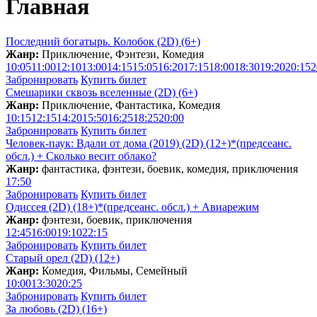
Главная
Последний богатырь. Колобок (2D) (6+)
Жанр:
Приключение, Фэнтези, Комедия
10:05
11:00
12:10
13:00
14:15
15:05
16:20
17:15
18:00
18:30
19:20
20:15
2
Забронировать
Купить билет
Смешарики сквозь вселенные (2D) (6+)
Жанр:
Приключение, Фантастика, Комедия
10:15
12:15
14:20
15:50
16:25
18:25
20:00
Забронировать
Купить билет
Человек-паук: Вдали от дома (2019) (2D) (12+)*(предсеанс.
обсл.) + Сколько весит облакo?
Жанр:
фантастика, фэнтези, боевик, комедия, приключения
17:50
Забронировать
Купить билет
Одиссея (2D) (18+)*(предсеанс. обсл.) + Aвиарежим
Жанр:
фэнтези, боевик, приключения
12:45
16:00
19:10
22:15
Забронировать
Купить билет
Старый орел (2D) (12+)
Жанр:
Комедия, Фильмы, Семейный
10:00
13:30
20:25
Забронировать
Купить билет
За любовь (2D) (16+)