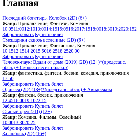
Главная
Последний богатырь. Колобок (2D) (6+)
Жанр:
Приключение, Фэнтези, Комедия
10:05
11:00
12:10
13:00
14:15
15:05
16:20
17:15
18:00
18:30
19:20
20:15
2
Забронировать
Купить билет
Смешарики сквозь вселенные (2D) (6+)
Жанр:
Приключение, Фантастика, Комедия
10:15
12:15
14:20
15:50
16:25
18:25
20:00
Забронировать
Купить билет
Человек-паук: Вдали от дома (2019) (2D) (12+)*(предсеанс.
обсл.) + Сколько весит облакo?
Жанр:
фантастика, фэнтези, боевик, комедия, приключения
17:50
Забронировать
Купить билет
Одиссея (2D) (18+)*(предсеанс. обсл.) + Aвиарежим
Жанр:
фэнтези, боевик, приключения
12:45
16:00
19:10
22:15
Забронировать
Купить билет
Старый орел (2D) (12+)
Жанр:
Комедия, Фильмы, Семейный
10:00
13:30
20:25
Забронировать
Купить билет
За любовь (2D) (16+)