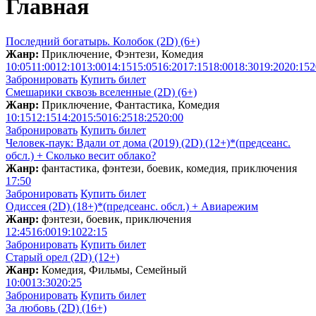
Главная
Последний богатырь. Колобок (2D) (6+)
Жанр:
Приключение, Фэнтези, Комедия
10:05
11:00
12:10
13:00
14:15
15:05
16:20
17:15
18:00
18:30
19:20
20:15
2
Забронировать
Купить билет
Смешарики сквозь вселенные (2D) (6+)
Жанр:
Приключение, Фантастика, Комедия
10:15
12:15
14:20
15:50
16:25
18:25
20:00
Забронировать
Купить билет
Человек-паук: Вдали от дома (2019) (2D) (12+)*(предсеанс.
обсл.) + Сколько весит облакo?
Жанр:
фантастика, фэнтези, боевик, комедия, приключения
17:50
Забронировать
Купить билет
Одиссея (2D) (18+)*(предсеанс. обсл.) + Aвиарежим
Жанр:
фэнтези, боевик, приключения
12:45
16:00
19:10
22:15
Забронировать
Купить билет
Старый орел (2D) (12+)
Жанр:
Комедия, Фильмы, Семейный
10:00
13:30
20:25
Забронировать
Купить билет
За любовь (2D) (16+)