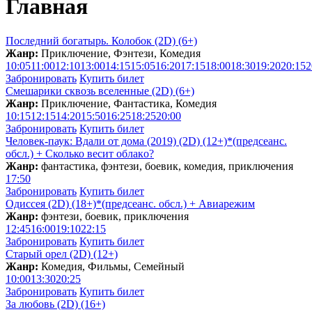
Главная
Последний богатырь. Колобок (2D) (6+)
Жанр:
Приключение, Фэнтези, Комедия
10:05
11:00
12:10
13:00
14:15
15:05
16:20
17:15
18:00
18:30
19:20
20:15
2
Забронировать
Купить билет
Смешарики сквозь вселенные (2D) (6+)
Жанр:
Приключение, Фантастика, Комедия
10:15
12:15
14:20
15:50
16:25
18:25
20:00
Забронировать
Купить билет
Человек-паук: Вдали от дома (2019) (2D) (12+)*(предсеанс.
обсл.) + Сколько весит облакo?
Жанр:
фантастика, фэнтези, боевик, комедия, приключения
17:50
Забронировать
Купить билет
Одиссея (2D) (18+)*(предсеанс. обсл.) + Aвиарежим
Жанр:
фэнтези, боевик, приключения
12:45
16:00
19:10
22:15
Забронировать
Купить билет
Старый орел (2D) (12+)
Жанр:
Комедия, Фильмы, Семейный
10:00
13:30
20:25
Забронировать
Купить билет
За любовь (2D) (16+)