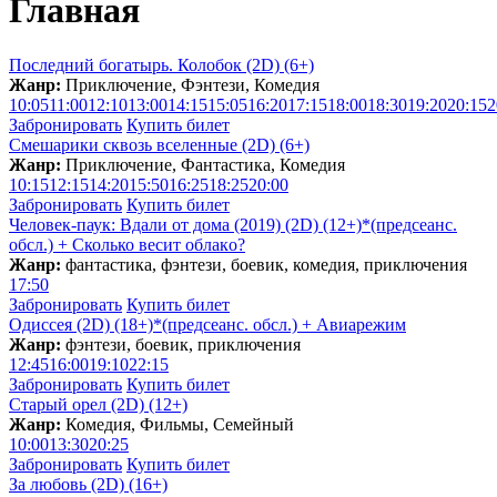
Главная
Последний богатырь. Колобок (2D) (6+)
Жанр:
Приключение, Фэнтези, Комедия
10:05
11:00
12:10
13:00
14:15
15:05
16:20
17:15
18:00
18:30
19:20
20:15
2
Забронировать
Купить билет
Смешарики сквозь вселенные (2D) (6+)
Жанр:
Приключение, Фантастика, Комедия
10:15
12:15
14:20
15:50
16:25
18:25
20:00
Забронировать
Купить билет
Человек-паук: Вдали от дома (2019) (2D) (12+)*(предсеанс.
обсл.) + Сколько весит облакo?
Жанр:
фантастика, фэнтези, боевик, комедия, приключения
17:50
Забронировать
Купить билет
Одиссея (2D) (18+)*(предсеанс. обсл.) + Aвиарежим
Жанр:
фэнтези, боевик, приключения
12:45
16:00
19:10
22:15
Забронировать
Купить билет
Старый орел (2D) (12+)
Жанр:
Комедия, Фильмы, Семейный
10:00
13:30
20:25
Забронировать
Купить билет
За любовь (2D) (16+)