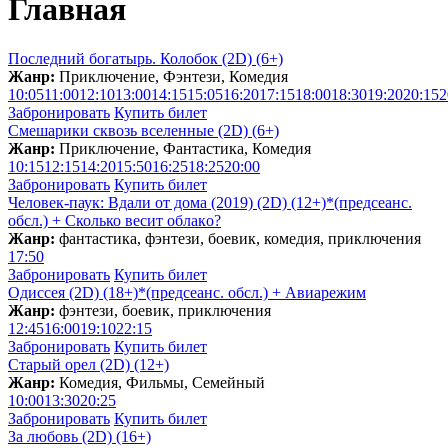
Главная
Последний богатырь. Колобок (2D) (6+)
Жанр:
Приключение, Фэнтези, Комедия
10:05
11:00
12:10
13:00
14:15
15:05
16:20
17:15
18:00
18:30
19:20
20:15
2
Забронировать
Купить билет
Смешарики сквозь вселенные (2D) (6+)
Жанр:
Приключение, Фантастика, Комедия
10:15
12:15
14:20
15:50
16:25
18:25
20:00
Забронировать
Купить билет
Человек-паук: Вдали от дома (2019) (2D) (12+)*(предсеанс.
обсл.) + Сколько весит облакo?
Жанр:
фантастика, фэнтези, боевик, комедия, приключения
17:50
Забронировать
Купить билет
Одиссея (2D) (18+)*(предсеанс. обсл.) + Aвиарежим
Жанр:
фэнтези, боевик, приключения
12:45
16:00
19:10
22:15
Забронировать
Купить билет
Старый орел (2D) (12+)
Жанр:
Комедия, Фильмы, Семейный
10:00
13:30
20:25
Забронировать
Купить билет
За любовь (2D) (16+)