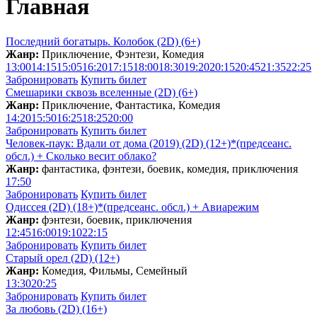
Главная
Последний богатырь. Колобок (2D) (6+)
Жанр:
Приключение, Фэнтези, Комедия
13:00
14:15
15:05
16:20
17:15
18:00
18:30
19:20
20:15
20:45
21:35
22:25
Забронировать
Купить билет
Смешарики сквозь вселенные (2D) (6+)
Жанр:
Приключение, Фантастика, Комедия
14:20
15:50
16:25
18:25
20:00
Забронировать
Купить билет
Человек-паук: Вдали от дома (2019) (2D) (12+)*(предсеанс.
обсл.) + Сколько весит облакo?
Жанр:
фантастика, фэнтези, боевик, комедия, приключения
17:50
Забронировать
Купить билет
Одиссея (2D) (18+)*(предсеанс. обсл.) + Aвиарежим
Жанр:
фэнтези, боевик, приключения
12:45
16:00
19:10
22:15
Забронировать
Купить билет
Старый орел (2D) (12+)
Жанр:
Комедия, Фильмы, Семейный
13:30
20:25
Забронировать
Купить билет
За любовь (2D) (16+)