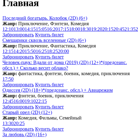
Главная
Последний богатырь. Колобок (2D) (6+)
Жанр:
Приключение, Фэнтези, Комедия
12:10
13:00
14:15
15:05
16:20
17:15
18:00
18:30
19:20
20:15
20:45
21:35
2
Забронировать
Купить билет
Смешарики сквозь вселенные (2D) (6+)
Жанр:
Приключение, Фантастика, Комедия
12:15
14:20
15:50
16:25
18:25
20:00
Забронировать
Купить билет
Человек-паук: Вдали от дома (2019) (2D) (12+)*(предсеанс.
обсл.) + Сколько весит облакo?
Жанр:
фантастика, фэнтези, боевик, комедия, приключения
17:50
Забронировать
Купить билет
Одиссея (2D) (18+)*(предсеанс. обсл.) + Aвиарежим
Жанр:
фэнтези, боевик, приключения
12:45
16:00
19:10
22:15
Забронировать
Купить билет
Старый орел (2D) (12+)
Жанр:
Комедия, Фильмы, Семейный
13:30
20:25
Забронировать
Купить билет
За любовь (2D) (16+)