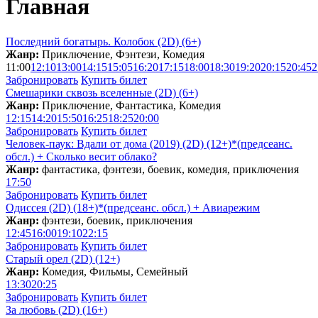
Главная
Последний богатырь. Колобок (2D) (6+)
Жанр:
Приключение, Фэнтези, Комедия
11:00
12:10
13:00
14:15
15:05
16:20
17:15
18:00
18:30
19:20
20:15
20:45
2
Забронировать
Купить билет
Смешарики сквозь вселенные (2D) (6+)
Жанр:
Приключение, Фантастика, Комедия
12:15
14:20
15:50
16:25
18:25
20:00
Забронировать
Купить билет
Человек-паук: Вдали от дома (2019) (2D) (12+)*(предсеанс.
обсл.) + Сколько весит облакo?
Жанр:
фантастика, фэнтези, боевик, комедия, приключения
17:50
Забронировать
Купить билет
Одиссея (2D) (18+)*(предсеанс. обсл.) + Aвиарежим
Жанр:
фэнтези, боевик, приключения
12:45
16:00
19:10
22:15
Забронировать
Купить билет
Старый орел (2D) (12+)
Жанр:
Комедия, Фильмы, Семейный
13:30
20:25
Забронировать
Купить билет
За любовь (2D) (16+)