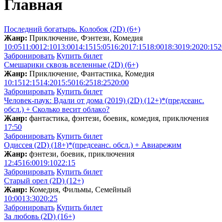
Главная
Последний богатырь. Колобок (2D) (6+)
Жанр:
Приключение, Фэнтези, Комедия
10:05
11:00
12:10
13:00
14:15
15:05
16:20
17:15
18:00
18:30
19:20
20:15
2
Забронировать
Купить билет
Смешарики сквозь вселенные (2D) (6+)
Жанр:
Приключение, Фантастика, Комедия
10:15
12:15
14:20
15:50
16:25
18:25
20:00
Забронировать
Купить билет
Человек-паук: Вдали от дома (2019) (2D) (12+)*(предсеанс.
обсл.) + Сколько весит облакo?
Жанр:
фантастика, фэнтези, боевик, комедия, приключения
17:50
Забронировать
Купить билет
Одиссея (2D) (18+)*(предсеанс. обсл.) + Aвиарежим
Жанр:
фэнтези, боевик, приключения
12:45
16:00
19:10
22:15
Забронировать
Купить билет
Старый орел (2D) (12+)
Жанр:
Комедия, Фильмы, Семейный
10:00
13:30
20:25
Забронировать
Купить билет
За любовь (2D) (16+)