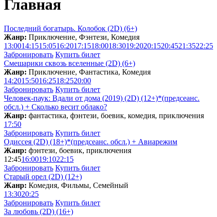
Главная
Последний богатырь. Колобок (2D) (6+)
Жанр:
Приключение, Фэнтези, Комедия
13:00
14:15
15:05
16:20
17:15
18:00
18:30
19:20
20:15
20:45
21:35
22:25
Забронировать
Купить билет
Смешарики сквозь вселенные (2D) (6+)
Жанр:
Приключение, Фантастика, Комедия
14:20
15:50
16:25
18:25
20:00
Забронировать
Купить билет
Человек-паук: Вдали от дома (2019) (2D) (12+)*(предсеанс.
обсл.) + Сколько весит облакo?
Жанр:
фантастика, фэнтези, боевик, комедия, приключения
17:50
Забронировать
Купить билет
Одиссея (2D) (18+)*(предсеанс. обсл.) + Aвиарежим
Жанр:
фэнтези, боевик, приключения
12:45
16:00
19:10
22:15
Забронировать
Купить билет
Старый орел (2D) (12+)
Жанр:
Комедия, Фильмы, Семейный
13:30
20:25
Забронировать
Купить билет
За любовь (2D) (16+)