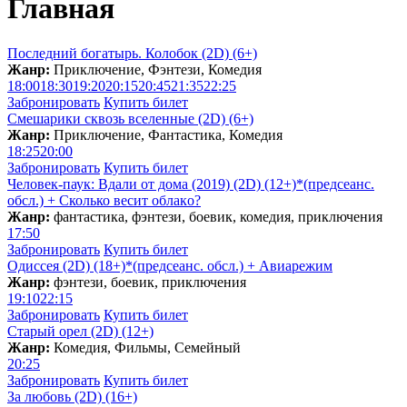
Главная
Последний богатырь. Колобок (2D) (6+)
Жанр:
Приключение, Фэнтези, Комедия
18:00
18:30
19:20
20:15
20:45
21:35
22:25
Забронировать
Купить билет
Смешарики сквозь вселенные (2D) (6+)
Жанр:
Приключение, Фантастика, Комедия
18:25
20:00
Забронировать
Купить билет
Человек-паук: Вдали от дома (2019) (2D) (12+)*(предсеанс.
обсл.) + Сколько весит облакo?
Жанр:
фантастика, фэнтези, боевик, комедия, приключения
17:50
Забронировать
Купить билет
Одиссея (2D) (18+)*(предсеанс. обсл.) + Aвиарежим
Жанр:
фэнтези, боевик, приключения
19:10
22:15
Забронировать
Купить билет
Старый орел (2D) (12+)
Жанр:
Комедия, Фильмы, Семейный
20:25
Забронировать
Купить билет
За любовь (2D) (16+)